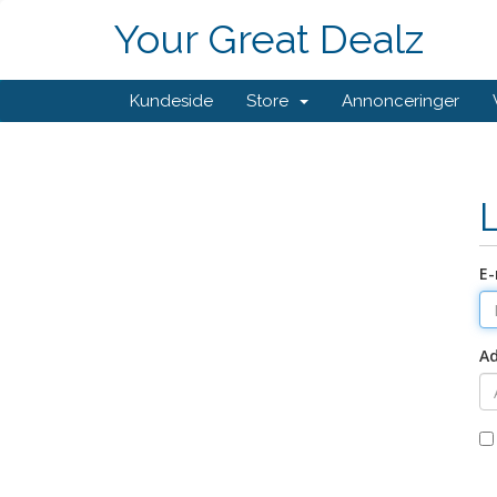
Your Great Dealz
Kundeside
Store
Annonceringer
E-
A