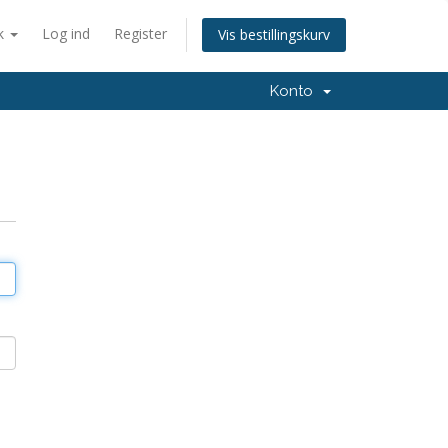
k
Log ind
Register
Vis bestillingskurv
Konto